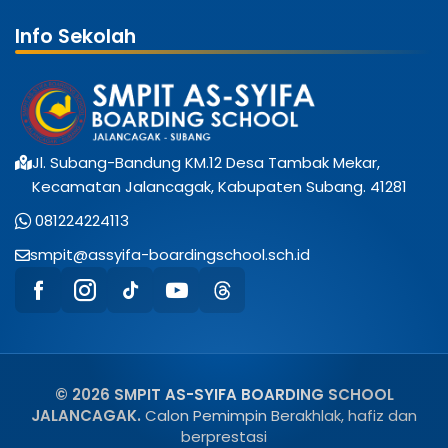
Info Sekolah
Jl. Subang-Bandung KM.12 Desa Tambak Mekar,
Kecamatan Jalancagak, Kabupaten Subang. 41281
081224224113
smpit@assyifa-boardingschool.sch.id
© 2026 SMPIT AS-SYIFA BOARDING SCHOOL
JALANCAGAK.
Calon Pemimpin Berakhlak, hafiz dan
berprestasi