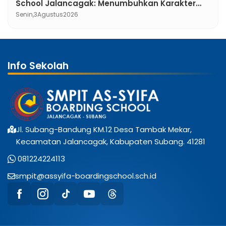
School Jalancagak: Menumbuhkan Karakter
Pemimpin Berakhlak Mulia
Senin,
3
Agustus
2026
Info Sekolah
Jl. Subang-Bandung KM.12 Desa Tambak Mekar,
Kecamatan Jalancagak, Kabupaten Subang. 41281
081224224113
smpit@assyifa-boardingschool.sch.id