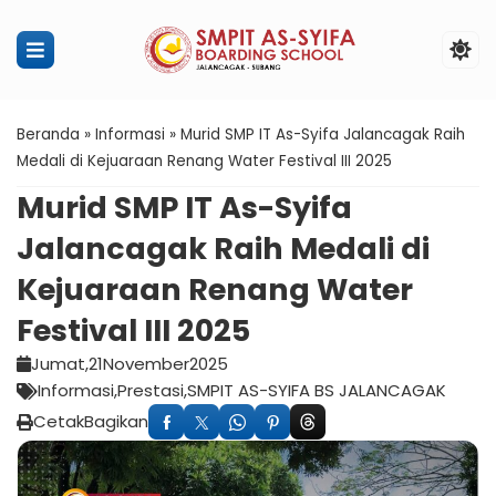
Penerimaan Murid Baru SMPIT Ass
Beranda
»
Informasi
»
Murid SMP IT As-Syifa Jalancagak Raih
Medali di Kejuaraan Renang Water Festival III 2025
Murid SMP IT As-Syifa
Jalancagak Raih Medali di
Kejuaraan Renang Water
Festival III 2025
Jumat,
21
November
2025
Informasi
Prestasi
SMPIT AS-SYIFA BS JALANCAGAK
Cetak
Bagikan