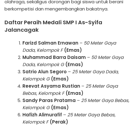
olahraga, sekaligus dorongan bagi siswa untuk berani
berkompetisi dan mengembangkan bakatnya.
Daftar Peraih Medali SMP I As-Syifa
Jalancagak
Farizd Salman Ernawan
–
50 Meter Gaya
Dada, Kelompok F
(Emas)
Muhammad Barra Daisam
–
50 Meter Gaya
Dada, Kelompok G
(Emas)
Satrio Alun Segoro
–
25 Meter Gaya Dada,
Kelompok G
(Emas)
Reevat Asyama Rustian
–
25 Meter Gaya
Bebas, Kelompok F
(Emas)
Sandy Paras Pratama
–
25 Meter Gaya Bebas,
Kelompok G
(Emas)
Hafizh Alimurafif
–
25 Meter Gaya Bebas,
Kelompok F
(Perak)