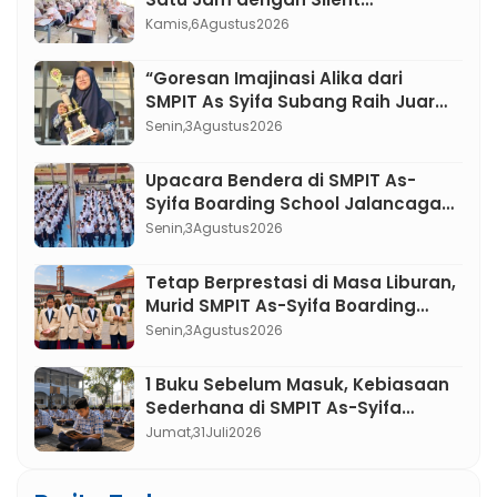
Classroom, Inovasi Pembelajaran
Kamis,
6
Agustus
2026
Bahasa Indonesia di SMPIT As-
Syifa Boarding School
“Goresan Imajinasi Alika dari
SMPIT As Syifa Subang Raih Juara
3 cabang Ilustrasi lomba FLS3N
Senin,
3
Agustus
2026
Jawa Barat 2026”
Upacara Bendera di SMPIT As-
Syifa Boarding School Jalancagak:
Menumbuhkan Karakter Pemimpin
Senin,
3
Agustus
2026
Berakhlak Mulia
Tetap Berprestasi di Masa Liburan,
Murid SMPIT As-Syifa Boarding
School Jalancagak Raih Medali di
Senin,
3
Agustus
2026
Ajang PUSKANAS
1 Buku Sebelum Masuk, Kebiasaan
Sederhana di SMPIT As-Syifa
Boarding School yang Mengubah
Jumat,
31
Juli
2026
Minat Baca Murid