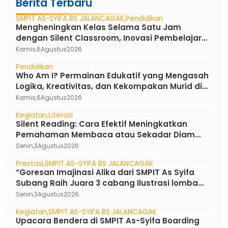
Berita Terbaru
SMPIT AS-SYIFA BS JALANCAGAK
Pendidikan
Mengheningkan Kelas Selama Satu Jam
dengan Silent Classroom, Inovasi Pembelajaran
Bahasa Indonesia di SMPIT As-Syifa Boarding
Kamis,
6
Agustus
2026
School
Pendidikan
Who Am I? Permainan Edukatif yang Mengasah
Logika, Kreativitas, dan Kekompakan Murid di
SMPIT As-Syifa Boarding School
Kamis,
6
Agustus
2026
Kegiatan
Literasi
Silent Reading: Cara Efektif Meningkatkan
Pemahaman Membaca atau Sekadar Diam
Tanpa Kata ?
Senin,
3
Agustus
2026
Prestasi
SMPIT AS-SYIFA BS JALANCAGAK
“Goresan Imajinasi Alika dari SMPIT As Syifa
Subang Raih Juara 3 cabang Ilustrasi lomba
FLS3N Jawa Barat 2026”
Senin,
3
Agustus
2026
Kegiatan
SMPIT AS-SYIFA BS JALANCAGAK
Upacara Bendera di SMPIT As-Syifa Boarding