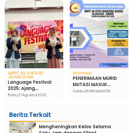
SMPIT AS-SYIFA BS
Informasi
JALANCAGAK
PENERIMAAN MURID
Language Festival
MUTASI MASUK
2025: Ajang
SEMESTER GENAP TP
Sabtu,
26
Oktober
2019
Kreativitas Bahasa di
Rabu,
27
Agustus
2025
2019/2020
SMPIT As-Syifa
Berita Terkait
Mengheningkan Kelas Selama
Satu Jam dengan Silent