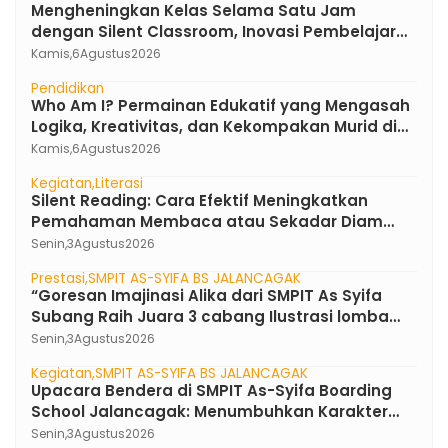
Mengheningkan Kelas Selama Satu Jam
dengan Silent Classroom, Inovasi Pembelajaran
Bahasa Indonesia di SMPIT As-Syifa Boarding
Kamis,
6
Agustus
2026
School
Pendidikan
Who Am I? Permainan Edukatif yang Mengasah
Logika, Kreativitas, dan Kekompakan Murid di
SMPIT As-Syifa Boarding School
Kamis,
6
Agustus
2026
Kegiatan
Literasi
Silent Reading: Cara Efektif Meningkatkan
Pemahaman Membaca atau Sekadar Diam
Tanpa Kata ?
Senin,
3
Agustus
2026
Prestasi
SMPIT AS-SYIFA BS JALANCAGAK
“Goresan Imajinasi Alika dari SMPIT As Syifa
Subang Raih Juara 3 cabang Ilustrasi lomba
FLS3N Jawa Barat 2026”
Senin,
3
Agustus
2026
Kegiatan
SMPIT AS-SYIFA BS JALANCAGAK
Upacara Bendera di SMPIT As-Syifa Boarding
School Jalancagak: Menumbuhkan Karakter
Pemimpin Berakhlak Mulia
Senin,
3
Agustus
2026