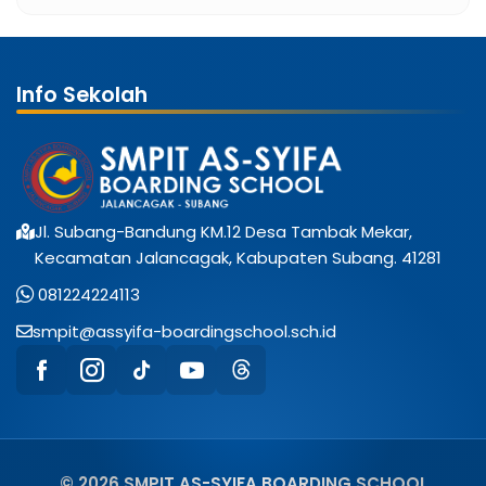
Info Sekolah
Jl. Subang-Bandung KM.12 Desa Tambak Mekar,
Kecamatan Jalancagak, Kabupaten Subang. 41281
081224224113
smpit@assyifa-boardingschool.sch.id
© 2026 SMPIT AS-SYIFA BOARDING SCHOOL