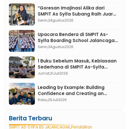
Syifa Boarding School
“Goresan Imajinasi Alika dari
SMPIT As Syifa Subang Raih Juara
3 cabang Ilustrasi lomba FLS3N
Senin,
3
Agustus
2026
Jawa Barat 2026”
Upacara Bendera di SMPIT As-
Syifa Boarding School Jalancagak:
Menumbuhkan Karakter Pemimpin
Senin,
3
Agustus
2026
Berakhlak Mulia
1 Buku Sebelum Masuk, Kebiasaan
Sederhana di SMPIT As-Syifa
Boarding School yang Mengubah
Jumat,
31
Juli
2026
Minat Baca Murid
Leading by Example: Building
Confidence and Creating an
English Atmosphere in the First 3
Rabu,
29
Juli
2026
Months at SMPIT As-Syifa Boarding
School
Berita Terbaru
SMPIT AS-SYIFA BS JALANCAGAK
Pendidikan