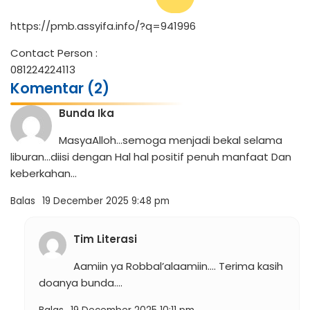
https://pmb.assyifa.info/?q=941996
Contact Person :
081224224113
Komentar (2)
Bunda Ika
MasyaAlloh…semoga menjadi bekal selama
liburan…diisi dengan Hal hal positif penuh manfaat Dan
keberkahan…
Balas
19 December 2025 9:48 pm
Tim Literasi
Aamiin ya Robbal’alaamiin…. Terima kasih
doanya bunda….