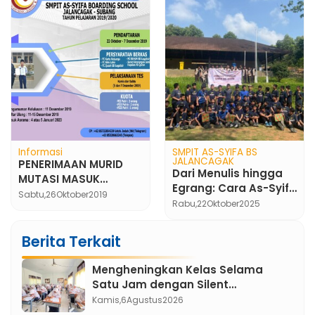
Informasi
SMPIT AS-SYIFA BS
JALANCAGAK
PENERIMAAN MURID
Dari Menulis hingga
MUTASI MASUK
Egrang: Cara As-Syifa
SEMESTER GENAP TP
Sabtu,
26
Oktober
2019
Tanamkan
Rabu,
22
Oktober
2025
2019/2020
Semangat Literasi
dan Cinta Budaya
Berita Terkait
Mengheningkan Kelas Selama
Satu Jam dengan Silent
Classroom, Inovasi Pembelajaran
Kamis,
6
Agustus
2026
Bahasa Indonesia di SMPIT As-