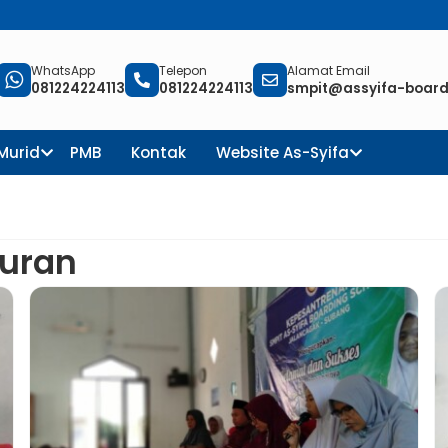
IT Assyifa Boarding Schoo
WhatsApp
Telepon
Alamat Email
081224224113
081224224113
smpit@assyifa-boardi
 Murid
PMB
Kontak
Website As-Syifa
Quran