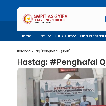
Penerimaan Murid Baru SMP
Home
Profil
Kurikulum
Bina Prestasi
Beranda
»
Tag "Penghafal Quran"
Hastag: #Penghafal 