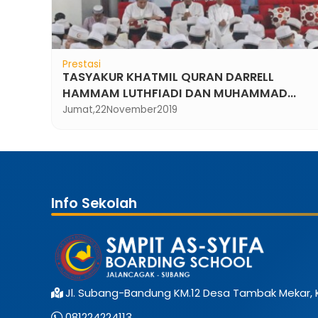
Prestasi
TASYAKUR KHATMIL QURAN DARRELL
HAMMAM LUTHFIADI DAN MUHAMMAD
FARHAN RAFLIANWAR
Jumat,
22
November
2019
Info Sekolah
Jl. Subang-Bandung KM.12 Desa Tambak Mekar,
081224224113