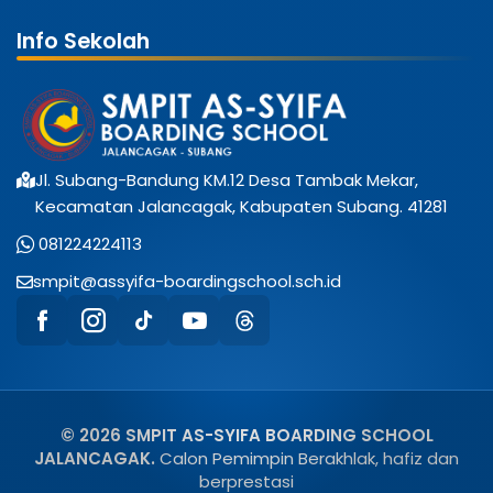
Info Sekolah
Jl. Subang-Bandung KM.12 Desa Tambak Mekar,
Kecamatan Jalancagak, Kabupaten Subang. 41281
081224224113
smpit@assyifa-boardingschool.sch.id
© 2026 SMPIT AS-SYIFA BOARDING SCHOOL
JALANCAGAK.
Calon Pemimpin Berakhlak, hafiz dan
berprestasi