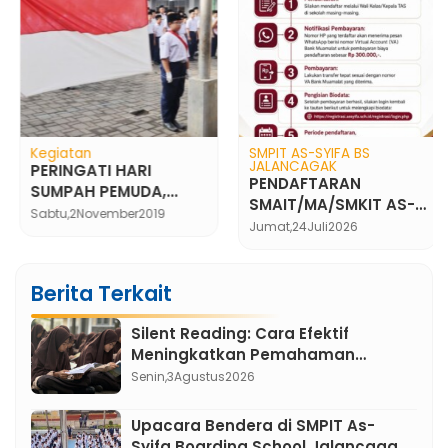
Kegiatan
SMPIT AS-SYIFA BS
JALANCAGAK
PERINGATI HARI
PENDAFTARAN
SUMPAH PEMUDA,
SMAIT/MA/SMKIT AS-
SMPIT AS-SYIFA
Sabtu,
2
November
2019
SYIFA JALUR ALUMNI
Jumat,
24
Juli
2026
BOARDING SCHOOL
MENGGELAR UPACARA
BENDERA
Berita Terkait
Silent Reading: Cara Efektif
Meningkatkan Pemahaman
Membaca atau Sekadar Diam
Senin,
3
Agustus
2026
Tanpa Kata ?
Upacara Bendera di SMPIT As-
Syifa Boarding School Jalancagak: