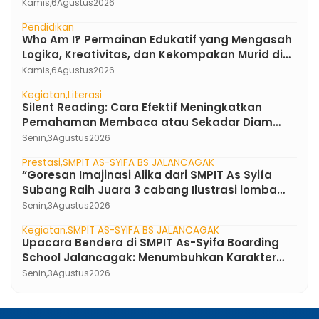
Bahasa Indonesia di SMPIT As-Syifa Boarding
Kamis,
6
Agustus
2026
School
Pendidikan
Who Am I? Permainan Edukatif yang Mengasah
Logika, Kreativitas, dan Kekompakan Murid di
SMPIT As-Syifa Boarding School
Kamis,
6
Agustus
2026
Kegiatan
Literasi
Silent Reading: Cara Efektif Meningkatkan
Pemahaman Membaca atau Sekadar Diam
Tanpa Kata ?
Senin,
3
Agustus
2026
Prestasi
SMPIT AS-SYIFA BS JALANCAGAK
“Goresan Imajinasi Alika dari SMPIT As Syifa
Subang Raih Juara 3 cabang Ilustrasi lomba
FLS3N Jawa Barat 2026”
Senin,
3
Agustus
2026
Kegiatan
SMPIT AS-SYIFA BS JALANCAGAK
Upacara Bendera di SMPIT As-Syifa Boarding
School Jalancagak: Menumbuhkan Karakter
Pemimpin Berakhlak Mulia
Senin,
3
Agustus
2026