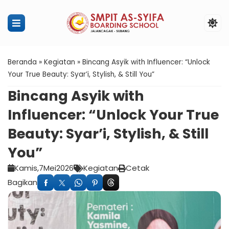
Penerimaan Murid Baru SMPIT Ass
Beranda
»
Kegiatan
»
Bincang Asyik with Influencer: “Unlock
Your True Beauty: Syar’i, Stylish, & Still You”
Bincang Asyik with
Influencer: “Unlock Your True
Beauty: Syar’i, Stylish, & Still
You”
Kamis,
7
Mei
2026
Kegiatan
Cetak
Bagikan