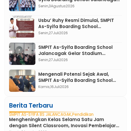
Menumbuhkan Karakter Pemimpin
Senin,
3
Agustus
2026
Berakhlak Mulia
Usbu’ Ruhy Resmi Dimulai, SMPIT
As-Syifa Boarding School
Jalancagak Perkuat Spiritualitas
Senin,
27
Juli
2026
Murid melalui Pembiasaan Ibadah
SMPIT As-Syifa Boarding School
Jalancagak Gelar Stadium
General Bertema Akhlak Mulia
Senin,
27
Juli
2026
Awali Program BPA Pekanan,
Mengenali Potensi Sejak Awal,
SMPIT As-Syifa Boarding School
Jalancagak Gelar Tes Al-Qur’an
Kamis,
16
Juli
2026
dan Asesmen Murid Baru
Berita Terbaru
SMPIT AS-SYIFA BS JALANCAGAK
Pendidikan
Mengheningkan Kelas Selama Satu Jam
dengan Silent Classroom, Inovasi Pembelajaran