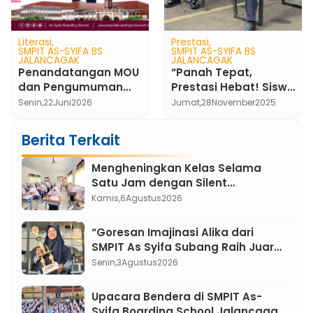
Prestasi
Kegiatan
SMPIT AS-SYIFA BS
Murid Kelas 7 As-Syifa
JALANCAGAK
Boarding School Beri
“Panah Tepat,
Sembako untuk
Kamis,
28
Januari
2021
Prestasi Hebat! Siswa
Jamaah Masjid
SMPIT As-Syifa
Jumat,
28
November
2025
Sekitar Sekolah
Bersinar di MESSA Al
Ma’soem 2025”
Berita Terkait
Mengheningkan Kelas Selama
Satu Jam dengan Silent
Classroom, Inovasi Pembelajaran
Kamis,
6
Agustus
2026
Bahasa Indonesia di SMPIT As-
Syifa Boarding School
“Goresan Imajinasi Alika dari
SMPIT As Syifa Subang Raih Juara
3 cabang Ilustrasi lomba FLS3N
Senin,
3
Agustus
2026
Jawa Barat 2026”
Upacara Bendera di SMPIT As-
Syifa Boarding School Jalancagak: