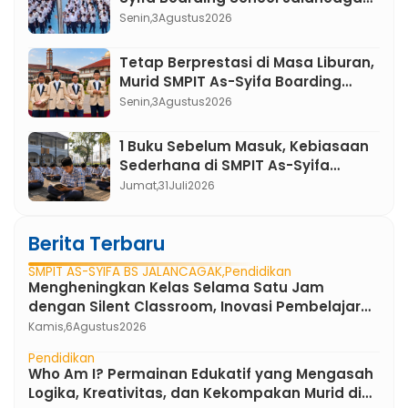
Menumbuhkan Karakter Pemimpin
Senin,
3
Agustus
2026
Berakhlak Mulia
Tetap Berprestasi di Masa Liburan,
Murid SMPIT As-Syifa Boarding
School Jalancagak Raih Medali di
Senin,
3
Agustus
2026
Ajang PUSKANAS
1 Buku Sebelum Masuk, Kebiasaan
Sederhana di SMPIT As-Syifa
Boarding School yang Mengubah
Jumat,
31
Juli
2026
Minat Baca Murid
Berita Terbaru
SMPIT AS-SYIFA BS JALANCAGAK
Pendidikan
Mengheningkan Kelas Selama Satu Jam
dengan Silent Classroom, Inovasi Pembelajaran
Bahasa Indonesia di SMPIT As-Syifa Boarding
Kamis,
6
Agustus
2026
School
Pendidikan
Who Am I? Permainan Edukatif yang Mengasah
Logika, Kreativitas, dan Kekompakan Murid di