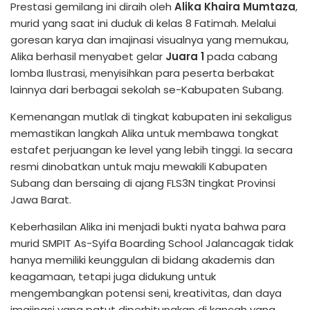
Prestasi gemilang ini diraih oleh
Alika Khaira Mumtaza
,
murid yang saat ini duduk di kelas 8 Fatimah. Melalui
goresan karya dan imajinasi visualnya yang memukau,
Alika berhasil menyabet gelar
Juara 1
pada cabang
lomba Ilustrasi, menyisihkan para peserta berbakat
lainnya dari berbagai sekolah se-Kabupaten Subang.
Kemenangan mutlak di tingkat kabupaten ini sekaligus
memastikan langkah Alika untuk membawa tongkat
estafet perjuangan ke level yang lebih tinggi. Ia secara
resmi dinobatkan untuk maju mewakili Kabupaten
Subang dan bersaing di ajang FLS3N tingkat Provinsi
Jawa Barat.
Keberhasilan Alika ini menjadi bukti nyata bahwa para
murid SMPIT As-Syifa Boarding School Jalancagak tidak
hanya memiliki keunggulan di bidang akademis dan
keagamaan, tetapi juga didukung untuk
mengembangkan potensi seni, kreativitas, dan daya
imajinasi yang patut diperhitungkan di kancah yang