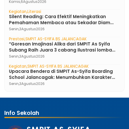
SMPIT As-Syifa Boarding School
Kamis,
6
Agustus
2026
Kegiatan
Literasi
Silent Reading: Cara Efektif Meningkatkan
Pemahaman Membaca atau Sekadar Diam
Tanpa Kata ?
Senin,
3
Agustus
2026
Prestasi
SMPIT AS-SYIFA BS JALANCAGAK
“Goresan Imajinasi Alika dari SMPIT As Syifa
Subang Raih Juara 3 cabang Ilustrasi lomba
FLS3N Jawa Barat 2026”
Senin,
3
Agustus
2026
Kegiatan
SMPIT AS-SYIFA BS JALANCAGAK
Upacara Bendera di SMPIT As-Syifa Boarding
School Jalancagak: Menumbuhkan Karakter
Pemimpin Berakhlak Mulia
Senin,
3
Agustus
2026
Info Sekolah