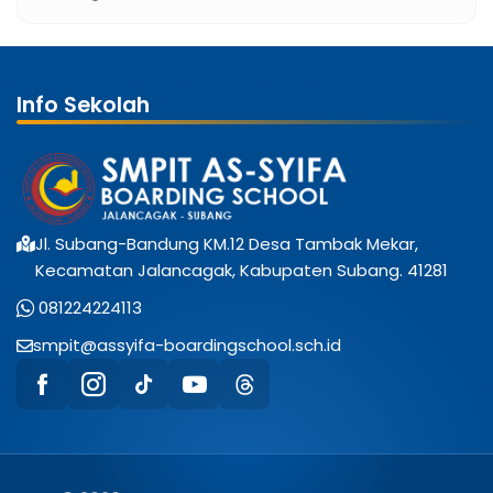
Info Sekolah
Jl. Subang-Bandung KM.12 Desa Tambak Mekar,
Kecamatan Jalancagak, Kabupaten Subang. 41281
081224224113
smpit@assyifa-boardingschool.sch.id