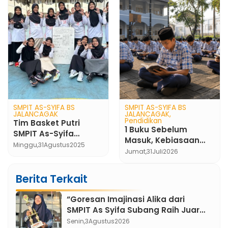
Informasi
Informasi
SMPIT AS-SYIFA BS
INFORMASI DAFTAR
JALANCAGAK
ULANG MURID TAHUN
Hasil TKA SMPIT As-
PELAJARAN 2020/2021
Selasa,
10
Maret
2020
Syifa Lampaui Rata-
Rata Jawa Barat dan
Sabtu,
30
Mei
2026
Nasional
Berita Terkait
“Goresan Imajinasi Alika dari
SMPIT As Syifa Subang Raih Juara
3 cabang Ilustrasi lomba FLS3N
Senin,
3
Agustus
2026