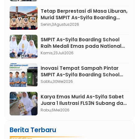
Jawa Barat 2026”
Tetap Berprestasi di Masa Liburan,
Murid SMPIT As-Syifa Boarding
School Jalancagak Raih Medali di
Senin,
3
Agustus
2026
Ajang PUSKANAS
SMPIT As-Syifa Boarding School
Raih Medali Emas pada National
Invention Competition for Young
Kamis,
23
Juli
2026
Moslem Scientist (NICYMS) 2026
Inovasi Tempat Sampah Pintar
SMPIT As-Syifa Boarding School
Resmi Mendapat Hak Cipta
Sabtu,
30
Mei
2026
Karya Emas Murid As-Syifa Sabet
Juara 1 Ilustrasi FLS3N Subang dan
Melaju ke Provinsi
Rabu,
6
Mei
2026
Berita Terbaru