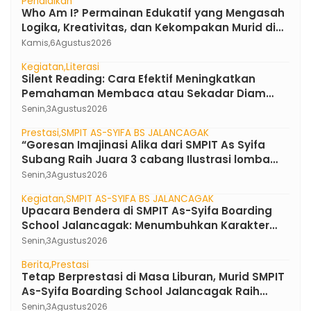
Pendidikan
Who Am I? Permainan Edukatif yang Mengasah
Logika, Kreativitas, dan Kekompakan Murid di
SMPIT As-Syifa Boarding School
Kamis,
6
Agustus
2026
Kegiatan
Literasi
Silent Reading: Cara Efektif Meningkatkan
Pemahaman Membaca atau Sekadar Diam
Tanpa Kata ?
Senin,
3
Agustus
2026
Prestasi
SMPIT AS-SYIFA BS JALANCAGAK
“Goresan Imajinasi Alika dari SMPIT As Syifa
Subang Raih Juara 3 cabang Ilustrasi lomba
FLS3N Jawa Barat 2026”
Senin,
3
Agustus
2026
Kegiatan
SMPIT AS-SYIFA BS JALANCAGAK
Upacara Bendera di SMPIT As-Syifa Boarding
School Jalancagak: Menumbuhkan Karakter
Pemimpin Berakhlak Mulia
Senin,
3
Agustus
2026
Berita
Prestasi
Tetap Berprestasi di Masa Liburan, Murid SMPIT
As-Syifa Boarding School Jalancagak Raih
Medali di Ajang PUSKANAS
Senin,
3
Agustus
2026