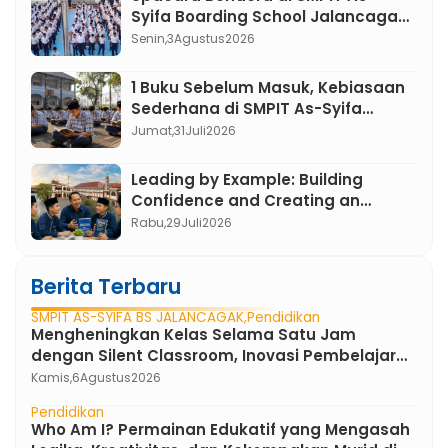
Syifa Boarding School Jalancagak:
Menumbuhkan Karakter Pemimpin
Senin,
3
Agustus
2026
Berakhlak Mulia
1 Buku Sebelum Masuk, Kebiasaan
Sederhana di SMPIT As-Syifa
Boarding School yang Mengubah
Jumat,
31
Juli
2026
Minat Baca Murid
Leading by Example: Building
Confidence and Creating an
English Atmosphere in the First 3
Rabu,
29
Juli
2026
Months at SMPIT As-Syifa Boarding
School
Berita Terbaru
SMPIT AS-SYIFA BS JALANCAGAK
Pendidikan
Mengheningkan Kelas Selama Satu Jam
dengan Silent Classroom, Inovasi Pembelajaran
Bahasa Indonesia di SMPIT As-Syifa Boarding
Kamis,
6
Agustus
2026
School
Pendidikan
Who Am I? Permainan Edukatif yang Mengasah