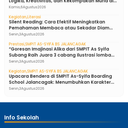
Logika, Kreativitas, dan Kekompakan Murid di
SMPIT As-Syifa Boarding School
Kamis,
6
Agustus
2026
Kegiatan
Literasi
Silent Reading: Cara Efektif Meningkatkan
Pemahaman Membaca atau Sekadar Diam
Tanpa Kata ?
Senin,
3
Agustus
2026
Prestasi
SMPIT AS-SYIFA BS JALANCAGAK
“Goresan Imajinasi Alika dari SMPIT As Syifa
Subang Raih Juara 3 cabang Ilustrasi lomba
FLS3N Jawa Barat 2026”
Senin,
3
Agustus
2026
Kegiatan
SMPIT AS-SYIFA BS JALANCAGAK
Upacara Bendera di SMPIT As-Syifa Boarding
School Jalancagak: Menumbuhkan Karakter
Pemimpin Berakhlak Mulia
Senin,
3
Agustus
2026
Info Sekolah