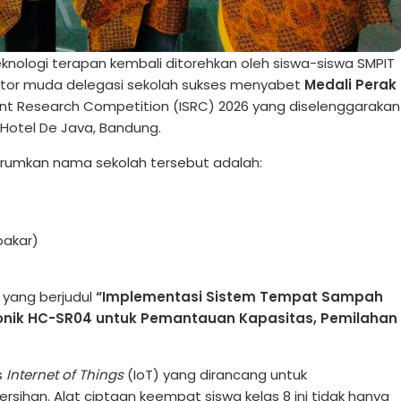
nologi terapan kembali ditorehkan oleh siswa-siswa SMPIT
vator muda delegasi sekolah sukses menyabet
Medali Perak
nt Research Competition (ISRC) 2026 yang diselenggarakan
 Hotel De Java, Bandung.
rumkan nama sekolah tersebut adalah:
bakar)
a yang berjudul
“Implementasi Sistem Tempat Sampah
sonik HC-SR04 untuk Pemantauan Kapasitas, Pemilahan
s
Internet of Things
(IoT) yang dirancang untuk
ihan. Alat ciptaan keempat siswa kelas 8 ini tidak hanya