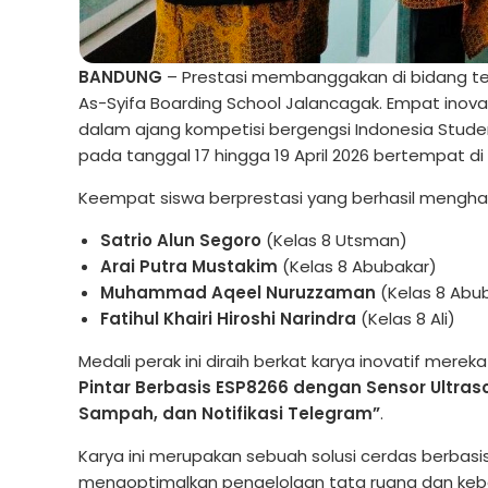
BANDUNG
– Prestasi membanggakan di bidang tek
As-Syifa Boarding School Jalancagak. Empat ino
dalam ajang kompetisi bergengsi Indonesia Stude
pada tanggal 17 hingga 19 April 2026 bertempat di
Keempat siswa berprestasi yang berhasil mengha
Satrio Alun Segoro
(Kelas 8 Utsman)
Arai Putra Mustakim
(Kelas 8 Abubakar)
Muhammad Aqeel Nuruzzaman
(Kelas 8 Abu
Fatihul Khairi Hiroshi Narindra
(Kelas 8 Ali)
Medali perak ini diraih berkat karya inovatif merek
Pintar Berbasis ESP8266 dengan Sensor Ultra
Sampah, dan Notifikasi Telegram”
.
Karya ini merupakan sebuah solusi cerdas berbasi
mengoptimalkan pengelolaan tata ruang dan kebers