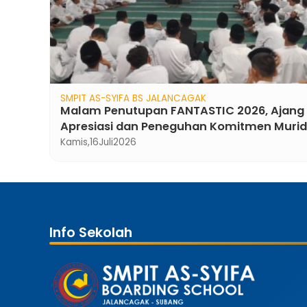
Informasi
INFORMASI DAFTAR ULANG MURID TAHUN
PELAJARAN 2020/2021
id
Selasa,
10
Maret
2020
…
Info Sekolah