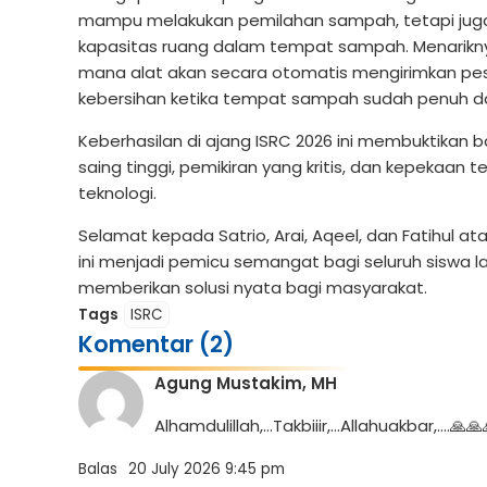
mampu melakukan pemilahan sampah, tetapi juga 
kapasitas ruang dalam tempat sampah. Menariknya,
mana alat akan secara otomatis mengirimkan pesa
kebersihan ketika tempat sampah sudah penuh dan
Keberhasilan di ajang ISRC 2026 ini membuktikan 
saing tinggi, pemikiran yang kritis, dan kepekaan
teknologi.
Selamat kepada Satrio, Arai, Aqeel, dan Fatihul a
ini menjadi pemicu semangat bagi seluruh siswa lai
memberikan solusi nyata bagi masyarakat.
Tags
ISRC
Komentar (2)
Agung Mustakim, MH
Alhamdulillah,…Takbiiir,…Allahuakbar,….🙏🙏
Balas
20 July 2026 9:45 pm