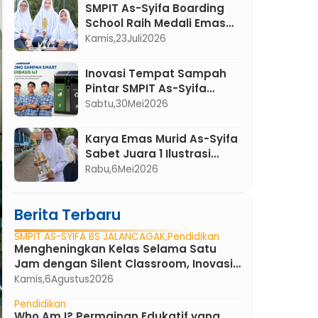
Ajang PUSKANAS
SMPIT As-Syifa Boarding
School Raih Medali Emas
pada National Invention
Kamis,
23
Juli
2026
Competition for Young
Moslem Scientist
Inovasi Tempat Sampah
(NICYMS) 2026
Pintar SMPIT As-Syifa
Boarding School Resmi
Sabtu,
30
Mei
2026
Mendapat Hak Cipta
Karya Emas Murid As-Syifa
Sabet Juara 1 Ilustrasi
FLS3N Subang dan Melaju
Rabu,
6
Mei
2026
ke Provinsi
Berita Terbaru
SMPIT AS-SYIFA BS JALANCAGAK
Pendidikan
Mengheningkan Kelas Selama Satu
Jam dengan Silent Classroom, Inovasi
Pembelajaran Bahasa Indonesia di
Kamis,
6
Agustus
2026
SMPIT As-Syifa Boarding School
Pendidikan
Who Am I? Permainan Edukatif yang