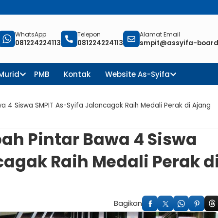
IT Assyifa Boarding Schoo
WhatsApp
Telepon
Alamat Email
081224224113
081224224113
smpit@assyifa-boardi
 Murid
PMB
Kontak
Website As-Syifa
 4 Siswa SMPIT As-Syifa Jalancagak Raih Medali Perak di Ajang
ah Pintar Bawa 4 Siswa
cagak Raih Medali Perak d
Bagikan