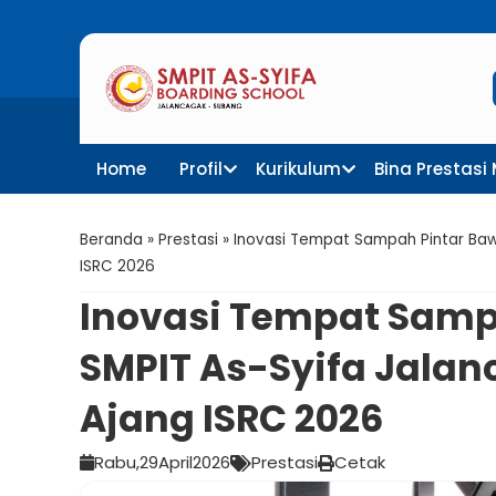
Penerimaan Murid Baru SMP
Home
Profil
Kurikulum
Bina Prestasi
Beranda
»
Prestasi
»
Inovasi Tempat Sampah Pintar Bawa
ISRC 2026
Inovasi Tempat Samp
SMPIT As-Syifa Jalan
Ajang ISRC 2026
Rabu,
29
April
2026
Prestasi
Cetak