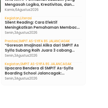
Mengasah Logika, Kreativitas, dan
Kekompakan Murid di SMPIT As-Syifa
Kamis,
6
Agustus
2026
Boarding School
Kegiatan
Literasi
Silent Reading: Cara Efektif
Meningkatkan Pemahaman Membaca
atau Sekadar Diam Tanpa Kata ?
Senin,
3
Agustus
2026
Prestasi
SMPIT AS-SYIFA BS JALANCAGAK
“Goresan Imajinasi Alika dari SMPIT As
Syifa Subang Raih Juara 3 cabang
Ilustrasi lomba FLS3N Jawa Barat 2026”
Senin,
3
Agustus
2026
Kegiatan
SMPIT AS-SYIFA BS JALANCAGAK
Upacara Bendera di SMPIT As-Syifa
Boarding School Jalancagak:
Menumbuhkan Karakter Pemimpin
Senin,
3
Agustus
2026
Berakhlak Mulia