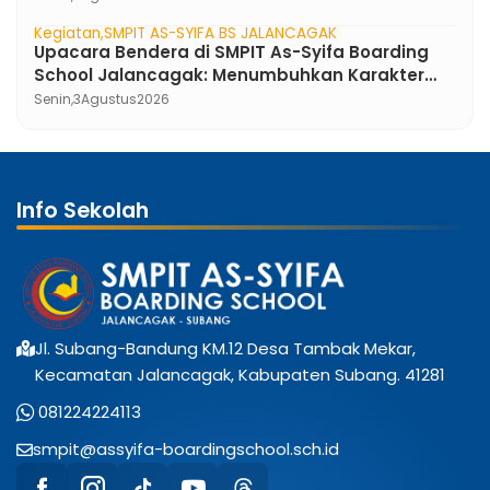
Kegiatan
SMPIT AS-SYIFA BS JALANCAGAK
Upacara Bendera di SMPIT As-Syifa Boarding
School Jalancagak: Menumbuhkan Karakter
Pemimpin Berakhlak Mulia
Senin,
3
Agustus
2026
Info Sekolah
Jl. Subang-Bandung KM.12 Desa Tambak Mekar,
Kecamatan Jalancagak, Kabupaten Subang. 41281
081224224113
smpit@assyifa-boardingschool.sch.id