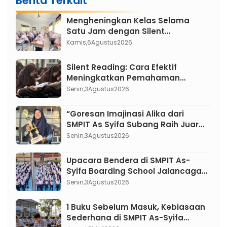
Berita Terkait
1
Mengheningkan Kelas Selama
Satu Jam dengan Silent
Classroom, Inovasi Pembelajaran
Kamis,
6
Agustus
2026
Bahasa Indonesia di SMPIT As-
Syifa Boarding School
Silent Reading: Cara Efektif
Meningkatkan Pemahaman
Membaca atau Sekadar Diam
Senin,
3
Agustus
2026
Tanpa Kata ?
“Goresan Imajinasi Alika dari
SMPIT As Syifa Subang Raih Juara
3 cabang Ilustrasi lomba FLS3N
Senin,
3
Agustus
2026
Jawa Barat 2026”
Upacara Bendera di SMPIT As-
Syifa Boarding School Jalancagak:
Menumbuhkan Karakter Pemimpin
Senin,
3
Agustus
2026
Berakhlak Mulia
1 Buku Sebelum Masuk, Kebiasaan
Sederhana di SMPIT As-Syifa