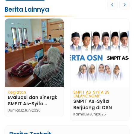
Berita Lainnya
Kegiatan
SMPIT AS-SYIFA BS
JALANCAGAK
Evaluasi dan Sinergi:
SMPIT As-Syifa
SMPIT As-Syifa
Berjuang di OSN
Boarding School
Jumat,
12
Juni
2026
Kamis,
19
Juni
2025
Jalancagak Gelar
Dialog Kinerja
Organisasi Semester