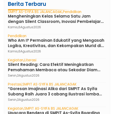
Berita Terbaru
SMPIT AS-SYIFA BS JALANCAGAK
Pendidikan
Mengheningkan Kelas Selama Satu Jam
dengan Silent Classroom, Inovasi Pembelajaran
Bahasa Indonesia di SMPIT As-Syifa Boarding
Kamis,
6
Agustus
2026
School
Pendidikan
Who Am I? Permainan Edukatif yang Mengasah
Logika, Kreativitas, dan Kekompakan Murid di
SMPIT As-Syifa Boarding School
Kamis,
6
Agustus
2026
Kegiatan
Literasi
Silent Reading: Cara Efektif Meningkatkan
Pemahaman Membaca atau Sekadar Diam
Tanpa Kata ?
Senin,
3
Agustus
2026
Prestasi
SMPIT AS-SYIFA BS JALANCAGAK
“Goresan Imajinasi Alika dari SMPIT As Syifa
Subang Raih Juara 3 cabang Ilustrasi lomba
FLS3N Jawa Barat 2026”
Senin,
3
Agustus
2026
Kegiatan
SMPIT AS-SYIFA BS JALANCAGAK
Upacara Bendera di SMPIT As-Syifa Boarding