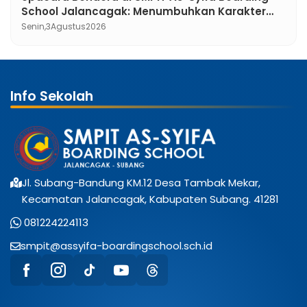
School Jalancagak: Menumbuhkan Karakter
Pemimpin Berakhlak Mulia
Senin,
3
Agustus
2026
Info Sekolah
Jl. Subang-Bandung KM.12 Desa Tambak Mekar,
Kecamatan Jalancagak, Kabupaten Subang. 41281
081224224113
smpit@assyifa-boardingschool.sch.id