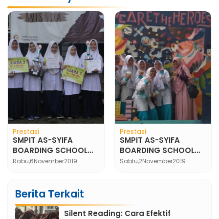
Prestasi
Prestasi
SMPIT AS-SYIFA
SMPIT AS-SYIFA
BOARDING SCHOOL
BOARDING SCHOOL
MEMBAWA PULANG 2
TURUT SERTA DALAM
Rabu,
6
November
2019
Sabtu,
2
November
2019
PIALA DI AJANG CGF
PERLOMBAAN
2019
SCALLOP 2019
Berita Terkait
Silent Reading: Cara Efektif