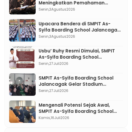
Meningkatkan Pemahaman
Membaca atau Sekadar Diam
Senin,
3
Agustus
2026
Tanpa Kata ?
Upacara Bendera di SMPIT As-
Syifa Boarding School Jalancagak:
Menumbuhkan Karakter Pemimpin
Senin,
3
Agustus
2026
Berakhlak Mulia
Usbu’ Ruhy Resmi Dimulai, SMPIT
As-Syifa Boarding School
Jalancagak Perkuat Spiritualitas
Senin,
27
Juli
2026
Murid melalui Pembiasaan Ibadah
SMPIT As-Syifa Boarding School
Jalancagak Gelar Stadium
General Bertema Akhlak Mulia
Senin,
27
Juli
2026
Awali Program BPA Pekanan,
Mengenali Potensi Sejak Awal,
SMPIT As-Syifa Boarding School
Jalancagak Gelar Tes Al-Qur’an
Kamis,
16
Juli
2026
dan Asesmen Murid Baru